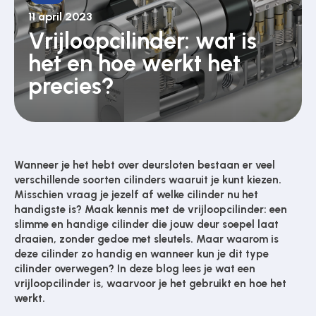
11 april 2023
Vrijloopcilinder: wat is
Poortonderdelen
het en hoe werkt het
precies?
Pulsgevers
Sloten
Wanneer je het hebt over deursloten bestaan er veel
verschillende soorten cilinders waaruit je kunt kiezen.
Misschien vraag je jezelf af welke cilinder nu het
Toegangscontrole
handigste is? Maak kennis met de vrijloopcilinder: een
slimme en handige cilinder die jouw deur soepel laat
draaien, zonder gedoe met sleutels. Maar waarom is
deze cilinder zo handig en wanneer kun je dit type
Toegangsverlening
cilinder overwegen? In deze blog lees je wat een
vrijloopcilinder is, waarvoor je het gebruikt en hoe het
werkt.
Voedingen