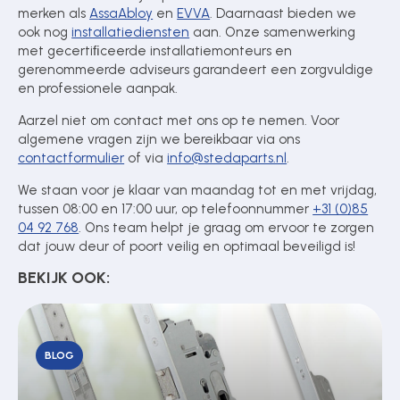
merken als
AssaAbloy
en
EVVA
. Daarnaast bieden we
ook nog
installatiediensten
aan. Onze samenwerking
met gecertiﬁceerde installatiemonteurs en
gerenommeerde adviseurs garandeert een zorgvuldige
en professionele aanpak.
Aarzel niet om contact met ons op te nemen. Voor
algemene vragen zijn we bereikbaar via ons
contactformulier
of via
info@stedaparts.nl
.
We staan voor je klaar van maandag tot en met vrijdag,
tussen 08:00 en 17:00 uur, op telefoonnummer
+31 (0)85
04 92 768
. Ons team helpt je graag om ervoor te zorgen
dat jouw deur of poort veilig en optimaal beveiligd is!
BEKIJK OOK:
BLOG