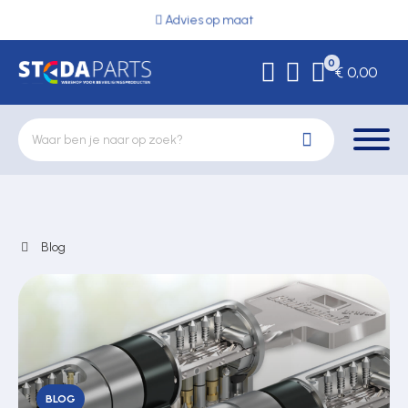
Advies op maat
0
€ 0,00
Deurbeslag
Blog
Elektrische vergrendeling
Hekwerkonderdelen
BLOG
Kluizen