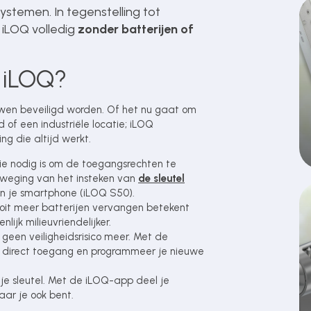
systemen. In tegenstelling tot
t iLOQ volledig
zonder batterijen of
 iLOQ?
en beveiligd worden. Of het nu gaat om
f een industriële locatie; iLOQ
ng die altijd werkt.
ie nodig is om de toegangsrechten te
eweging van het insteken van
de sleutel
n je smartphone (iLOQ S50).
it meer batterijen vervangen betekent
lijk milieuvriendelijker.
n geen veiligheidsrisico meer. Met de
je direct toegang en programmeer je nieuwe
je sleutel. Met de iLOQ-app deel je
ar je ook bent.