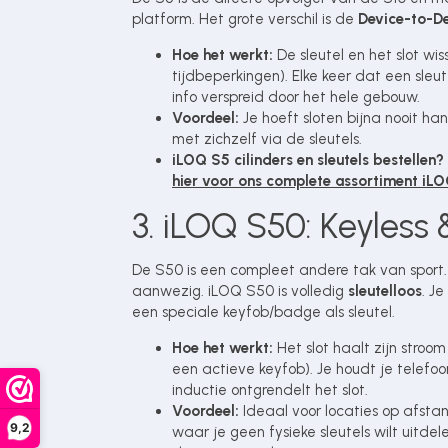
platform. Het grote verschil is de
Device-to-D
Hoe het werkt:
De sleutel en het slot wiss
tijdbeperkingen). Elke keer dat een sle
info verspreid door het hele gebouw.
Voordeel:
Je hoeft sloten bijna nooit h
met zichzelf via de sleutels.
iLOQ S5 cilinders en sleutels bestellen?
hier voor ons complete assortiment iL
3. iLOQ S50: Keyless
De S50 is een compleet andere tak van sport. 
aanwezig. iLOQ S50 is volledig
sleutelloos
. J
een speciale keyfob/badge als sleutel.
Hoe het werkt:
Het slot haalt zijn stroom
een actieve keyfob). Je houdt je telefo
inductie ontgrendelt het slot.
Voordeel:
Ideaal voor locaties op afstan
9,2
waar je geen fysieke sleutels wilt uitdel