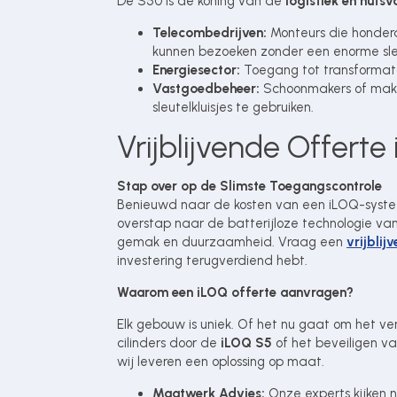
De S50 is de koning van de
logistiek en nuts
Telecombedrijven:
Monteurs die honder
kunnen bezoeken zonder een enorme sle
Energiesector:
Toegang tot transformato
Vastgoedbeheer:
Schoonmakers of make
sleutelkluisjes te gebruiken.
Vrijblijvende Offerte
Stap over op de Slimste Toegangscontrole
Benieuwd naar de kosten van een iLOQ-systee
overstap naar de batterijloze technologie van i
gemak en duurzaamheid. Vraag een
vrijblij
investering terugverdiend hebt.
Waarom een iLOQ offerte aanvragen?
Elk gebouw is uniek. Of het nu gaat om het 
cilinders door de
iLOQ S5
of het beveiligen v
wij leveren een oplossing op maat.
Maatwerk Advies:
Onze experts kijken n