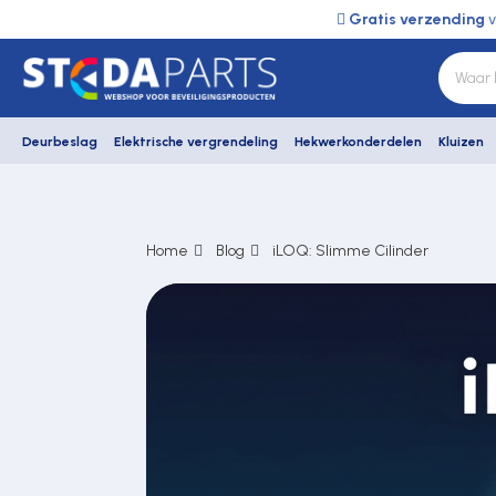
Gratis verzending
v
Deurbeslag
Elektrische vergrendeling
Hekwerkonderdelen
Kluizen
Deurbeslag
Home
Blog
iLOQ: Slimme Cilinder
Elektrische vergrendeling
Hekwerkonderdelen
Kluizen