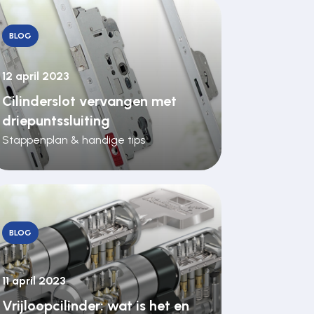
BLOG
12 april 2023
Cilinderslot vervangen met
driepuntssluiting
Stappenplan & handige tips
BLOG
11 april 2023
Vrijloopcilinder: wat is het en