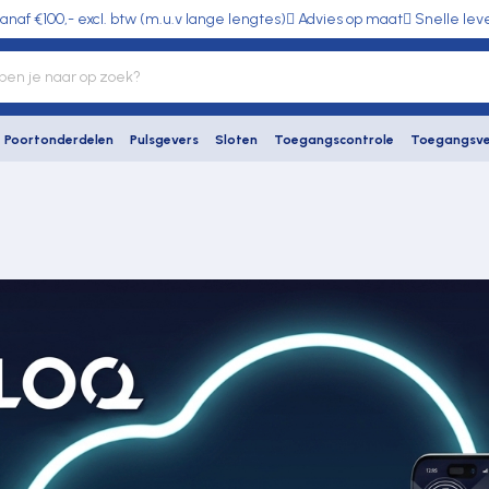
anaf €100,- excl. btw (m.u.v lange lengtes)
Advies op maat
Snelle lev
Poortonderdelen
Pulsgevers
Sloten
Toegangscontrole
Toegangsve