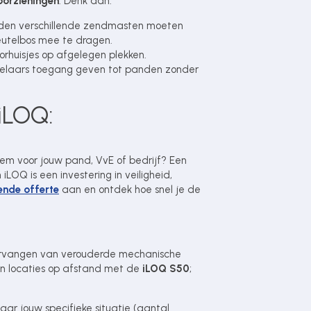
voorzieningen
. Denk aan:
den verschillende zendmasten moeten
utelbos mee te dragen.
rhuisjes op afgelegen plekken.
laars toegang geven tot panden zonder
 iLOQ:
m voor jouw pand, VvE of bedrijf? Een
LOQ is een investering in veiligheid,
vende offerte
aan en ontdek hoe snel je de
vervangen van verouderde mechanische
an locaties op afstand met de
iLOQ S50
;
aar jouw specifieke situatie (aantal