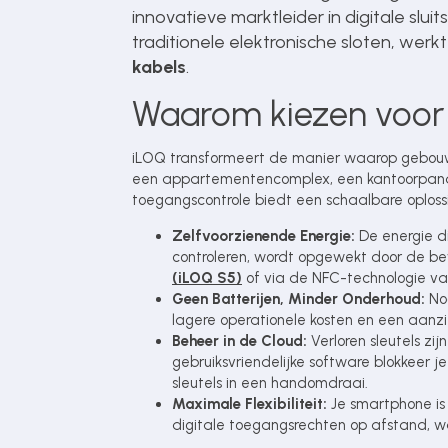
innovatieve marktleider in digitale sluit
Over ons
traditionele elektronische sloten, werk
kabels
.
Contact
Waarom kiezen voor
iLOQ transformeert de manier waarop gebouw
een appartementencomplex, een kantoorpand o
toegangscontrole biedt een schaalbare oplossi
Zelfvoorzienende Energie:
De energie d
controleren, wordt opgewekt door de b
(iLOQ S5)
of via de NFC-technologie va
Geen Batterijen, Minder Onderhoud:
Noo
lagere operationele kosten en een aanzien
Beheer in de Cloud:
Verloren sleutels zij
gebruiksvriendelijke software blokkeer 
sleutels in een handomdraai.
Maximale Flexibiliteit:
Je smartphone is 
digitale toegangsrechten op afstand, wa