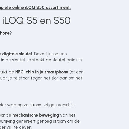
mplete online iLOQ S50 assortiment.
n iLOQ S5 en S50
phone?
 digitale sleutel
. Deze lijkt op een
in de sleutel. Je steekt de sleutel fysiek in
ruikt de
NFC-chip in je smartphone
(of een
oudt je telefoon tegen het slot aan om het
er waarop ze stroom krijgen verschilt:
oor de
mechanische beweging
van het
De wrijving genereert genoeg stroom om de
er vrij te geven.