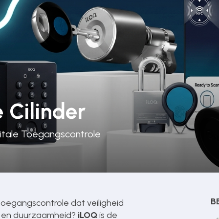
 Cilinder
igitale Toegangscontrole
B
 toegangscontrole dat veiligheid
k en duurzaamheid?
iLOQ
is de