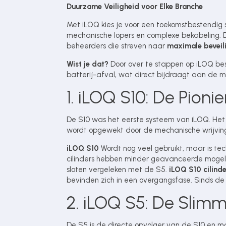
Duurzame Veiligheid voor Elke Branche
Met iLOQ kies je voor een toekomstbestendig 
mechanische lopers en complexe bekabeling. 
beheerders die streven naar
maximale beveil
Wist je dat?
Door over te stappen op iLOQ bes
batterij-afval, wat direct bijdraagt aan de mi
1. iLOQ S10: De Pionie
De S10 was het eerste systeem van iLOQ. Het 
wordt opgewekt door de mechanische wrijving 
iLOQ S10
Wordt nog veel gebruikt, maar is te
cilinders hebben minder geavanceerde mogeli
sloten vergeleken met de S5.
iLOQ S10 cilind
bevinden zich in een overgangsfase. Sinds de
2. iLOQ S5: De Slimm
De S5 is de directe opvolger van de S10 en m