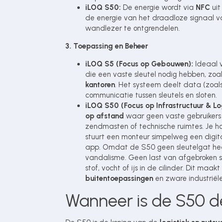
iLOQ S50:
De energie wordt via
NFC
uit
de energie van het draadloze signaal va
wandlezer te ontgrendelen.
3. Toepassing en Beheer
iLOQ S5 (Focus op Gebouwen):
Ideaal v
die een vaste sleutel nodig hebben, zoa
kantoren
. Het systeem deelt data (zoals 
communicatie tussen sleutels en sloten.
iLOQ S50 (Focus op Infrastructuur & Log
op afstand
waar geen vaste gebruikers zi
zendmasten of technische ruimtes. Je hoe
stuurt een monteur simpelweg een digit
app. Omdat de S50 geen sleutelgat heef
vandalisme. Geen last van afgebroken sle
stof, vocht of ijs in de cilinder. Dit ma
buitentoepassingen
en zware industriël
Wanneer is de S50 d