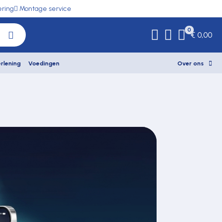
ering
Montage service
0
€ 0,00
rlening
Voedingen
Over ons