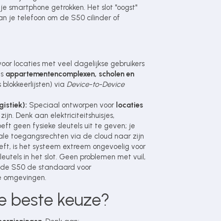
 je smartphone getrokken. Het slot "oogst"
n je telefoon om de S50 cilinder of
oor locaties met veel dagelijkse gebruikers
ls
appartementencomplexen, scholen en
blokkeerlijsten) via
Device-to-Device
istiek):
Speciaal ontworpen voor
locaties
jn. Denk aan elektriciteitshuisjes,
ft geen fysieke sleutels uit te geven; je
ale toegangsrechten via de cloud naar zijn
t, is het systeem extreem ongevoelig voor
utels in het slot. Geen problemen met vuil,
akt de S50 de standaard voor
e omgevingen.
e beste keuze?