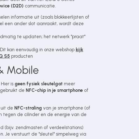
evice (D2D)
communicatie.
elen informatie uit (zoals blokkeerlijsten of
utel een ander slot aanraakt, wordt deze
andmatig te updaten; het netwerk "praat"
Dit kan eenvoudig in onze webshop
kijk
OQ S5
producten
 & Mobile
Hier is
geen fysiek sleutelgat
meer
e gebruikt de
NFC-chip in je smartphone
of
 uit de
NFC-straling
van je smartphone (of
on tegen de cilinder en de energie van de
d (bijv. zendmasten of verdeelstations)
en. Je verstuurt de "sleutel" simpelweg via