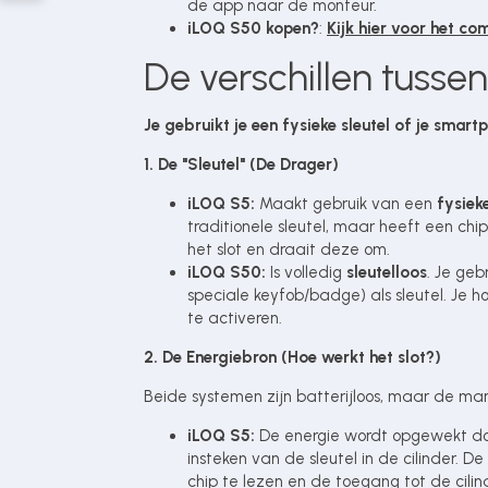
de app naar de monteur.
iLOQ S50 kopen?
:
Kijk hier voor het co
De verschillen tusse
Je gebruikt je een fysieke sleutel of je smart
1. De "Sleutel" (De Drager)
iLOQ S5:
Maakt gebruik van een
fysieke
traditionele sleutel, maar heeft een chip 
het slot en draait deze om.
iLOQ S50:
Is volledig
sleutelloos
. Je geb
speciale keyfob/badge) als sleutel. Je h
te activeren.
2. De Energiebron (Hoe werkt het slot?)
Beide systemen zijn batterijloos, maar de mani
iLOQ S5:
De energie wordt opgewekt d
insteken van de sleutel in de cilinder. 
chip te lezen en de toegang tot de cilind