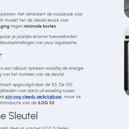
systeem. Het elimineert de noodzaak voor
Dit maakt het de ideale keuze voor
iging
tegen
minimale kosten
.
paar je jaarlijks enorme hoeveelheden
lieudoelstellingen van jouw organisatie.
r
is een robuust systeem waarbij de energie
van het insteken van de sleutel.
chnisch opgevolgd door de S5. De S10
jkheden voor data-uitwisseling tussen
ers
zijn nog steeds verkrijgbaar
, maar ze
 introductie van de
iLOQ S5
e Sleutel
aakt deel uit van het iLOQ 5 Series