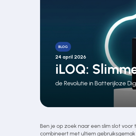
Poortonderdelen
Pulsgevers
BLOG
Sloten
24 april 2026
iLOQ: Slimme
Toegangscontrole
de Revolutie in Batterijloze D
Toegangsverlening
Voedingen
Ben je op zoek naar een slim slot voor
combineert met ultiem gebruiksgema