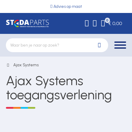
Advies op maat
0
€ 0,00
Ajax Systems
Deurbeslag
Ajax Systems
Elektrische vergrendeling
toegangsverlening
Hekwerkonderdelen
Kluizen