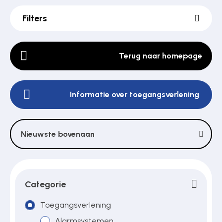
Filters
Poortonderdelen
Terug naar homepage
Pulsgevers
Informatie over toegangsverlening
Sloten
Nieuwste bovenaan
Toegangscontrole
Toegangsverlening
Categorie
Toegangsverlening
Voedingen
Alarmsystemen