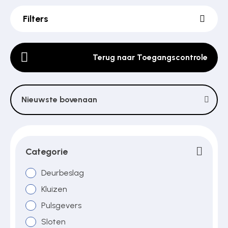
Filters
Poortonderdelen
Terug naar Toegangscontrole
Pulsgevers
Nieuwste bovenaan
Sloten
Toegangscontrole
Categorie
Deurbeslag
Toegangsverlening
Kluizen
Pulsgevers
Sloten
Voedingen