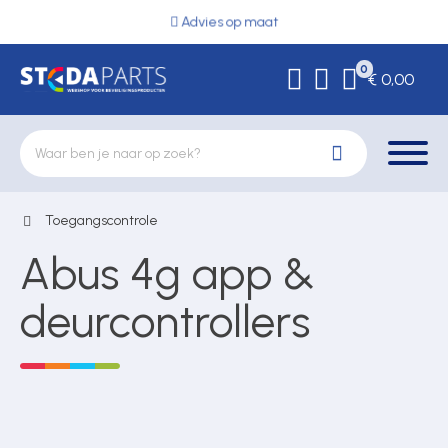
Advies op maat
0
€ 0,00
Toegangscontrole
Deurbeslag
Abus 4g app &
Elektrische vergrendeling
deurcontrollers
Hekwerkonderdelen
Kluizen