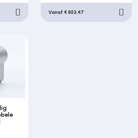
Vanaf € 853,47
dig
bbele
1