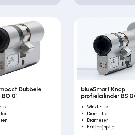
mpact Dubbele
blueSmart Knop
r BO 01
profielcilinder BS 
aus
Winkhaus
ter
Diameter
ter
Diameter
Batterijoptie