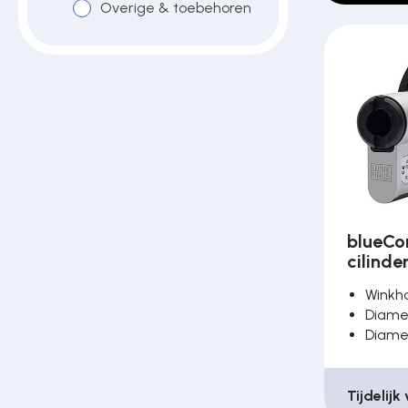
Overige & toebehoren
Poortonderdelen
Pulsgevers
Sloten
Toegangscontrole
blueCo
cilinde
Toegangsverlening
Winkh
Diame
Diame
Voedingen
Tijdelijk