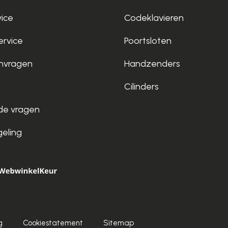
vice
Codeklavieren
rvice
Poortsloten
nvragen
Handzenders
Cilinders
de vragen
geling
g
Cookiestatement
Sitemap