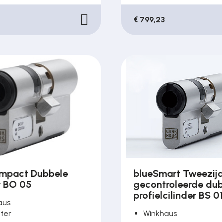
€ 799,23
mpact Dubbele
blueSmart Tweezij
r BO 05
gecontroleerde du
profielcilinder BS 0
aus
ter
Winkhaus