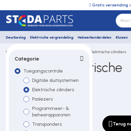
Gratis verzending
v
Deurbeslag
Elektrische vergrendeling
Hekwerkonderdelen
Kluizen
Home
Winkhaus
Toegangscontrole
Elektrische cilinders
Deurbeslag
Categorie
Winkhaus elektrische
Toegangscontrole
Elektrische vergrendeling
cilinders
Digitale sluitsystemen
Elektrische cilinders
Hekwerkonderdelen
Paslezers
Programmeer- &
beheerapparaten
Kluizen
Terug n
Transponders