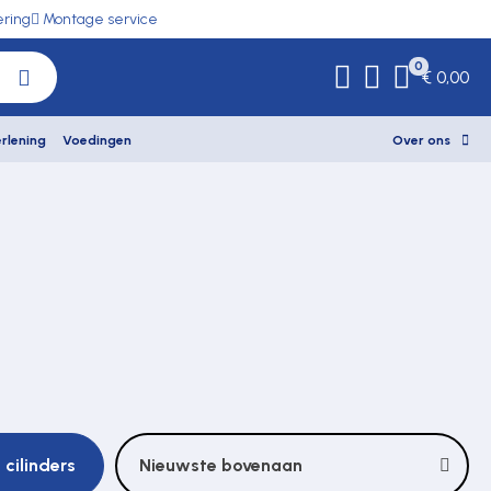
ering
Montage service
0
€ 0,00
rlening
Voedingen
Over ons
 cilinders
Nieuwste bovenaan