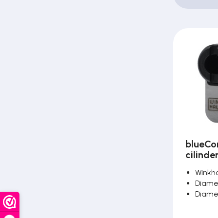
Over ons
Contact
blueCo
cilinde
Winkh
Diame
Diame