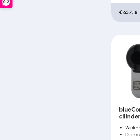
9,2
€ 657,18
blueCo
cilinde
Winkh
Diame