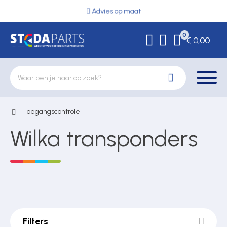
Advies op maat
0
€ 0,00
Toegangscontrole
Deurbeslag
Wilka transponders
Elektrische vergrendeling
Hekwerkonderdelen
Filters
Kluizen