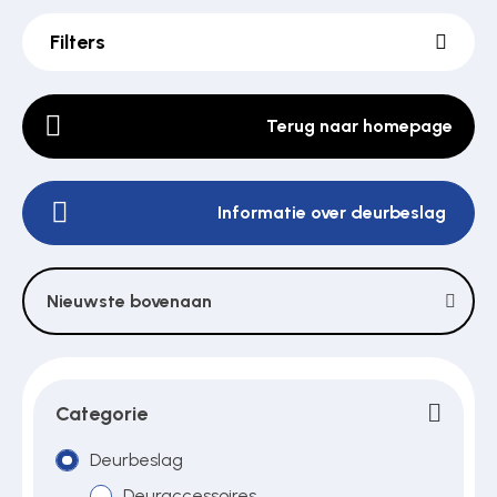
Filters
Poortonderdelen
Terug naar homepage
Pulsgevers
Informatie over deurbeslag
Sloten
Nieuwste bovenaan
Toegangscontrole
Toegangsverlening
Categorie
Deurbeslag
Voedingen
Deuraccessoires