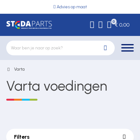
Advies op maat
0
€ 0,00
Varta
Deurbeslag
Varta voedingen
Elektrische vergrendeling
Hekwerkonderdelen
Filters
Kluizen