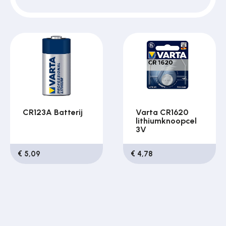
Over ons
Contact
CR123A Batterij
Varta CR1620
lithiumknoopcel
3V
€ 5,09
€ 4,78