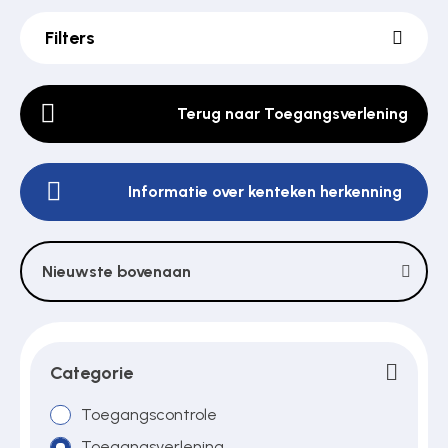
Filters
Poortonderdelen
Terug naar Toegangsverlening
Pulsgevers
Informatie over kenteken herkenning
Sloten
Nieuwste bovenaan
Toegangscontrole
Toegangsverlening
Categorie
Toegangscontrole
Voedingen
Toegangsverlening