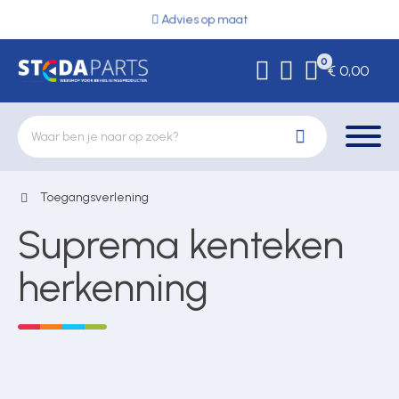
Advies op maat
0
€ 0,00
Toegangsverlening
Deurbeslag
Suprema kenteken
Elektrische vergrendeling
herkenning
Hekwerkonderdelen
Kluizen