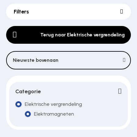
Filters
Poortonderdelen
Terug naar Elektrische vergrendeling
Pulsgevers
Nieuwste bovenaan
Sloten
Toegangscontrole
Categorie
Elektrische vergrendeling
Toegangsverlening
Elektromagneten
Voedingen