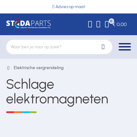
Advies op maat
0
€ 0,00
Elektrische vergrendeling
Deurbeslag
Schlage
Elektrische vergrendeling
elektromagneten
Hekwerkonderdelen
Kluizen