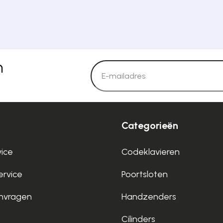
n
Categorieën
vice
Codeklavieren
rvice
Poortsloten
nvragen
Handzenders
Cilinders