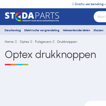
Gratis verzending
v
Deurbeslag
Elektrische vergrendeling
Hekwerkonderdelen
Kluizen
Home
Optex
Pulsgevers
Drukknoppen
Deurbeslag
Optex drukknoppen
Elektrische vergrendeling
Hekwerkonderdelen
Kluizen