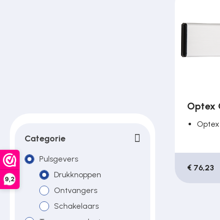
Poortonderdelen
Pulsgevers
Sloten
Optex 
Toegangscontrole
Optex
Categorie
Toegangsverlening
Pulsgevers
€ 76,23
Drukknoppen
9,2
Ontvangers
Voedingen
Schakelaars