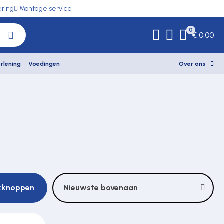
ering
Montage service
0
€ 0,00
rlening
Voedingen
Over ons
ukknoppen
Nieuwste bovenaan