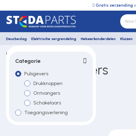
Gratis verzending
v
Deurbeslag
Elektrische vergrendeling
Hekwerkonderdelen
Kluizen
Home
Optex
Pulsgevers
Deurbeslag
Categorie
Optex pulsgevers
Pulsgevers
Elektrische vergrendeling
Drukknoppen
Ontvangers
Hekwerkonderdelen
Schakelaars
Toegangsverlening
Kluizen