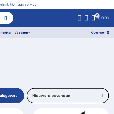
ering
Montage service
0
€ 0,00
rlening
Voedingen
Over ons
ulsgevers
Nieuwste bovenaan