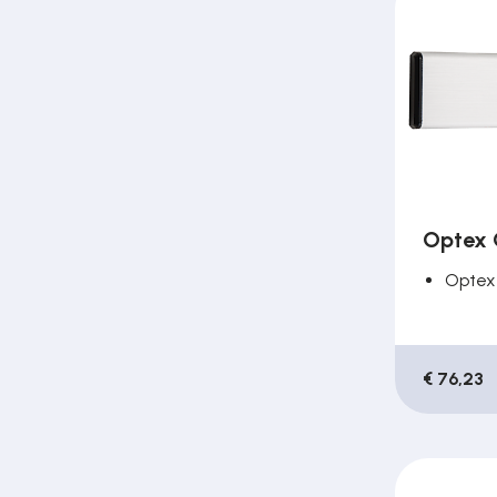
Poortonderdelen
Pulsgevers
Sloten
Optex 
Toegangscontrole
Optex
Toegangsverlening
€ 76,23
Voedingen