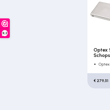
Over ons
Contact
9,2
Optex 
Schops
Optex
€ 279,51