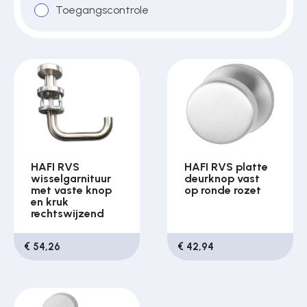
Toegangscontrole
Over ons
Contact
HAFI RVS
HAFI RVS platte
wisselgarnituur
deurknop vast
met vaste knop
op ronde rozet
en kruk
rechtswijzend
€ 54,26
€ 42,94