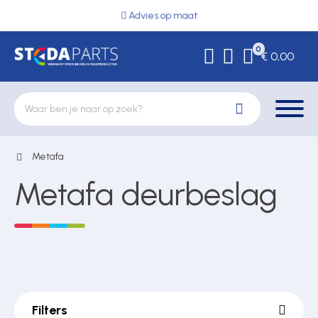
Advies op maat
0
€ 0,00
Metafa
Deurbeslag
Metafa deurbeslag
Elektrische vergrendeling
Hekwerkonderdelen
Filters
Kluizen