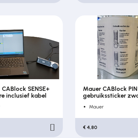
 CABlock SENSE+
Mauer CABlock PIN
e inclusief kabel
gebruikssticker zw
r
Mauer
€ 4,80