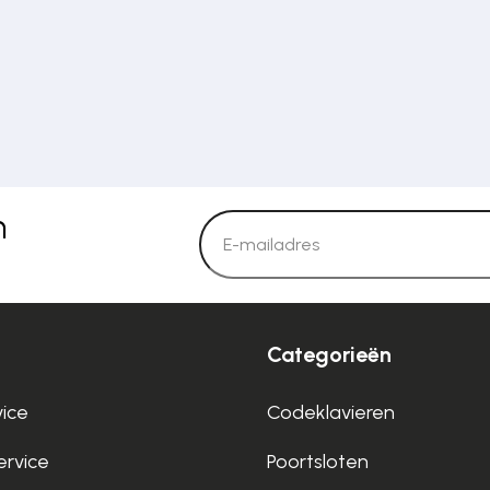
n
Categorieën
vice
Codeklavieren
rvice
Poortsloten