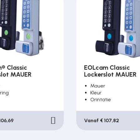
® Classic
EOLcam Classic
slot MAUER
Lockerslot MAUER
r
Mauer
ring
Kleur
Orintatie
106,69
Vanaf € 107,82