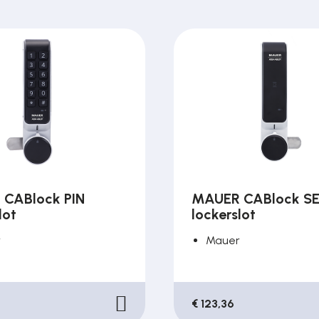
CABlock PIN
MAUER CABlock S
lot
lockerslot
r
Mauer
€ 123,36