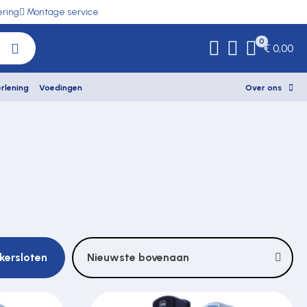
ering
Montage service
0
€ 0,00
rlening
Voedingen
Over ons
ckersloten
Nieuwste bovenaan