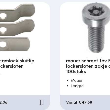
amlock sluitlip
mauer schroef tbv
lockersloten
lockersloten zakje 
100stuks
r
Mauer
Lengte
2,36
Vanaf € 47,58