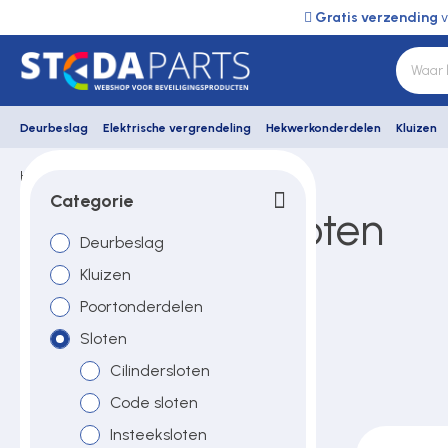
Gratis verzending
v
Deurbeslag
Elektrische vergrendeling
Hekwerkonderdelen
Kluizen
Home
Mauer
Sloten
Lockersloten
Deurbeslag
Categorie
Mauer lockersloten
Deurbeslag
Elektrische vergrendeling
Kluizen
Poortonderdelen
Hekwerkonderdelen
Sloten
Cilindersloten
Kluizen
Code sloten
Insteeksloten