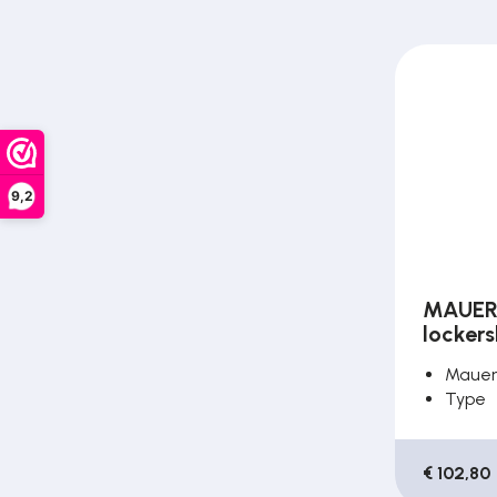
9,2
MAUER 
lockers
Maue
Type
€ 102,80