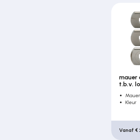
Over ons
Contact
mauer c
t.b.v. 
Maue
Kleur
Vanaf € 