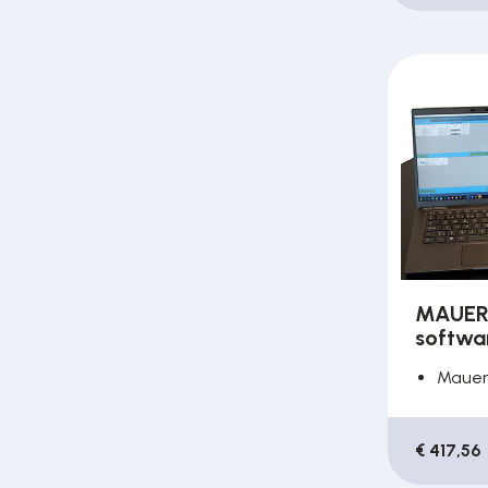
MAUER
softwar
Maue
€ 417,56