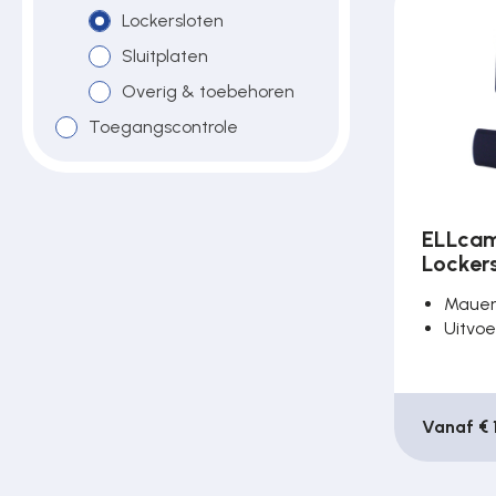
Lockersloten
Poortonderdelen
Sluitplaten
Overig & toebehoren
Pulsgevers
Toegangscontrole
Sloten
ELLcam
Locker
Toegangscontrole
Maue
Uitvoe
Toegangsverlening
Vanaf € 
Voedingen