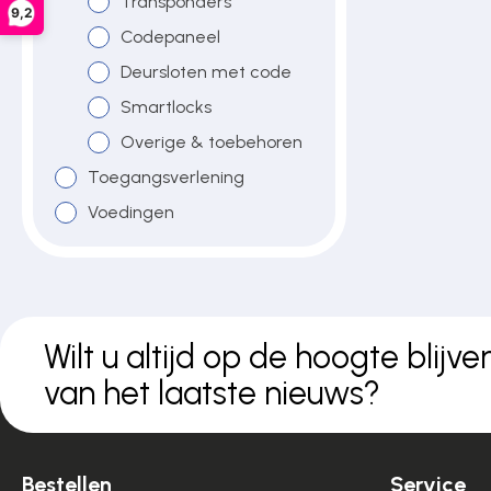
Transponders
9,2
Over ons
Codepaneel
Deursloten met code
Smartlocks
Contact
Overige & toebehoren
Toegangsverlening
Voedingen
Wilt u altijd op de hoogte blijve
van het laatste nieuws?
Bestellen
Service