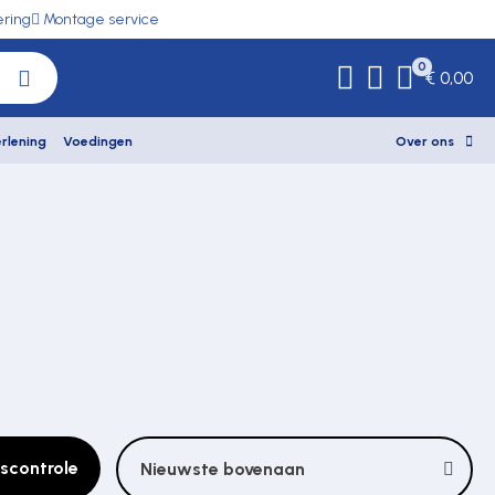
ering
Montage service
0
€ 0,00
rlening
Voedingen
Over ons
scontrole
Nieuwste bovenaan