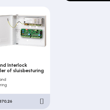
nd Interlock
ler of sluisbesturing
and
ring
370,26