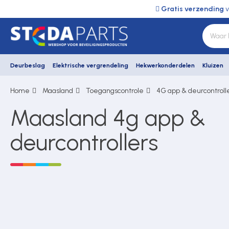
Gratis verzending
v
Deurbeslag
Elektrische vergrendeling
Hekwerkonderdelen
Kluizen
Home
Maasland
Toegangscontrole
4G app & deurcontroll
Deurbeslag
Maasland 4g app &
Elektrische vergrendeling
deurcontrollers
Hekwerkonderdelen
Kluizen