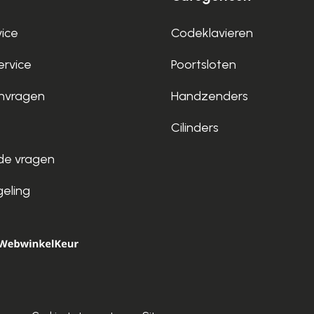
vice
Codeklavieren
rvice
Poortsloten
nvragen
Handzenders
Cilinders
de vragen
geling