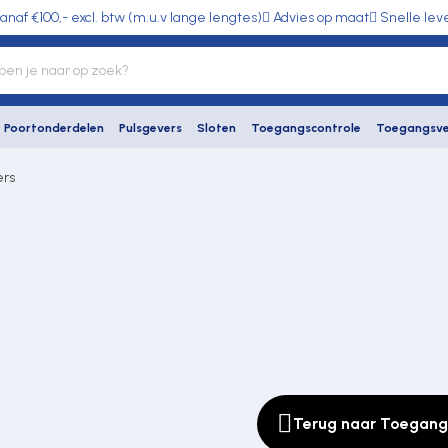
anaf €100,- excl. btw (m.u.v lange lengtes)
Advies op maat
Snelle lev
Poortonderdelen
Pulsgevers
Sloten
Toegangscontrole
Toegangsve
ers
Terug naar Toegang