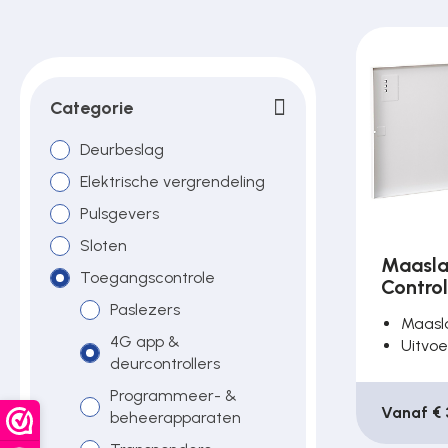
Poortonderdelen
Pulsgevers
Categorie
Deurbeslag
Sloten
Elektrische vergrendeling
Pulsgevers
Sloten
Toegangscontrole
Maasla
Toegangscontrole
Control
Paslezers
Toegangsverlening
Maasl
4G app &
Uitvoe
deurcontrollers
Voedingen
Programmeer- &
Vanaf € 
beheerapparaten