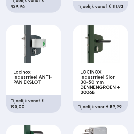
Tijdelijk vanaf €
439,96
Tijdelijk vanaf € 111,93
Locinox
LOCINOX
Industrieel ANTI-
Industrieel Slot
PANIEKSLOT
30-50 mm
DENNENGROEN +
3006B
Tijdelijk vanaf €
195,00
Tijdelijk voor € 89,99