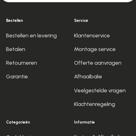
Bestellen
Service
Bestellen en levering
Klantenservice
Betalen
Montage service
Retourneren
Offerte aanvragen
Garantie
Afhaalbalie
Veelgestelde vragen
Klachtenregeling
Categorieën
Informatie