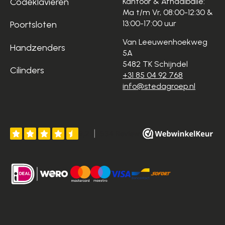
Codeklavieren
Kantoor & Afhaalbalie:
Ma t/m Vr, 08:00-12:30 &
13:00-17:00 uur
Poortsloten
Van Leeuwenhoekweg
Handzenders
5A
5482 TK Schijndel
Cilinders
+31 85 04 92 768
info@stedagroep.nl