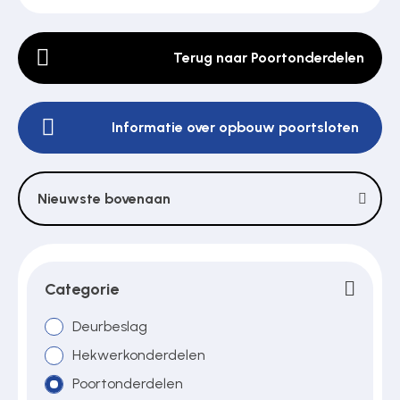
Terug naar Poortonderdelen
Poortonderdelen
Informatie over opbouw poortsloten
Pulsgevers
Sloten
Nieuwste bovenaan
Toegangscontrole
Categorie
Toegangsverlening
Deurbeslag
Hekwerkonderdelen
Poortonderdelen
Voedingen