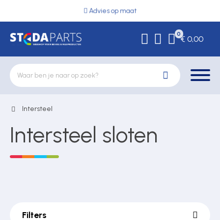
Advies op maat
0
€ 0,00
Intersteel
Deurbeslag
Intersteel sloten
Elektrische vergrendeling
Hekwerkonderdelen
Filters
Kluizen