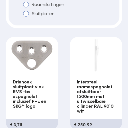
Raamsluitingen
Sluitplaten
Over ons
Contact
Driehoek
Intersteel
sluitplaat vlak
raamespagnolet
RVS tbv
afsluitbaar
espagnolet
1500mm met
inclusief P+E en
uitwisselbare
SKG** logo
cilinder RAL 9010
wit
€ 3,75
€ 250,99