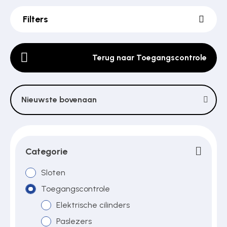
Filters
Poortonderdelen
Terug naar Toegangscontrole
Pulsgevers
Nieuwste bovenaan
Sloten
Toegangscontrole
Categorie
Sloten
Toegangsverlening
Toegangscontrole
Elektrische cilinders
Paslezers
Voedingen