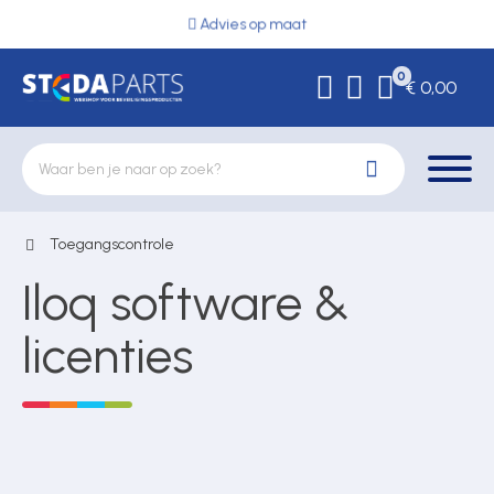
Advies op maat
0
€ 0,00
Toegangscontrole
Deurbeslag
Iloq software &
Elektrische vergrendeling
licenties
Hekwerkonderdelen
Kluizen