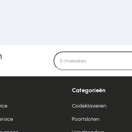
n
Categorieën
vice
Codeklavieren
rvice
Poortsloten