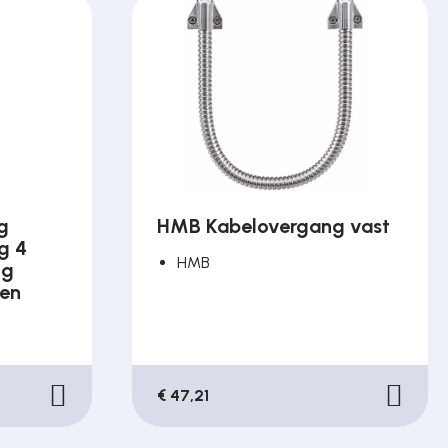
g
HMB Kabelovergang vast
g 4
HMB
ng
en
€ 47,21