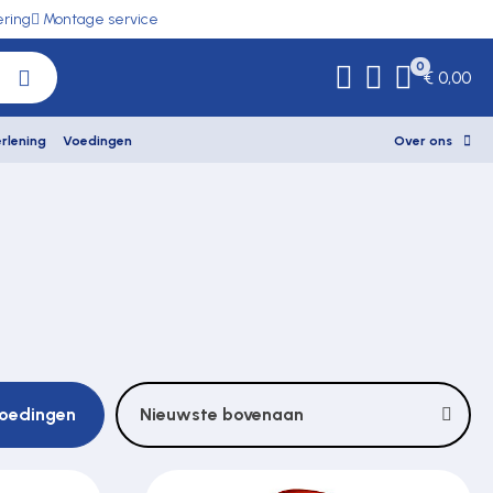
ering
Montage service
0
€ 0,00
rlening
Voedingen
Over ons
voedingen
Nieuwste bovenaan