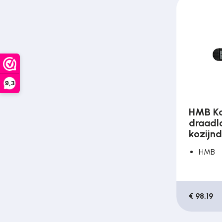
Over ons
Contact
9,3
HMB Ka
draadl
kozijnd
HMB
€ 98,19