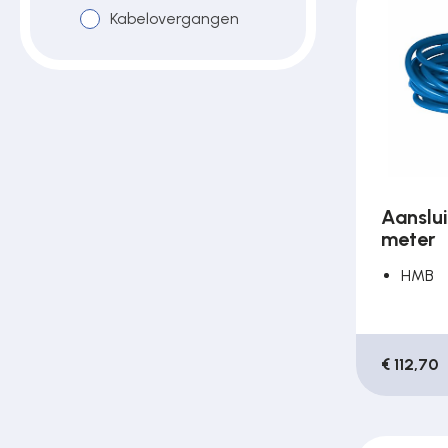
Kabelovergangen
Poortonderdelen
Pulsgevers
Sloten
Aanslui
meter
Toegangscontrole
HMB
Toegangsverlening
€ 112,70
Voedingen