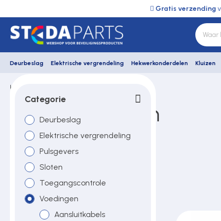
Gratis verzending
v
Deurbeslag
Elektrische vergrendeling
Hekwerkonderdelen
Kluizen
Home
HMB
Voedingen
Deurbeslag
Categorie
HMB voedingen
Deurbeslag
Elektrische vergrendeling
Elektrische vergrendeling
Pulsgevers
Hekwerkonderdelen
Sloten
Toegangscontrole
Kluizen
Voedingen
Aansluitkabels