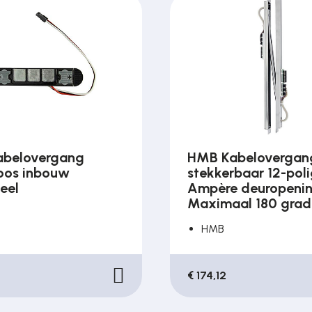
belovergang
HMB Kabelovergan
oos inbouw
stekkerbaar 12-poli
eel
Ampère deuropeni
Maximaal 180 grad
HMB
€ 174,12