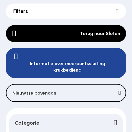
Filters
Poortonderdelen
Terug naar Sloten
Pulsgevers
Informatie over meerpuntssluiting
Sloten
krukbediend
Toegangscontrole
Nieuwste bovenaan
Toegangsverlening
Categorie
Voedingen