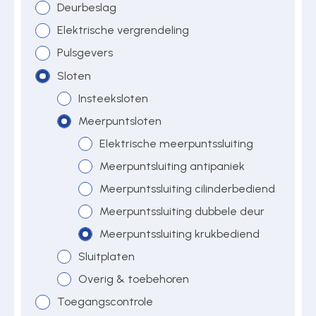
Deurbeslag
Elektrische vergrendeling
Over ons
Pulsgevers
Sloten
Insteeksloten
Contact
Meerpuntsloten
Elektrische meerpuntssluiting
Meerpuntsluiting antipaniek
Meerpuntssluiting cilinderbediend
Meerpuntssluiting dubbele deur
Meerpuntssluiting krukbediend
Sluitplaten
Overig & toebehoren
Toegangscontrole