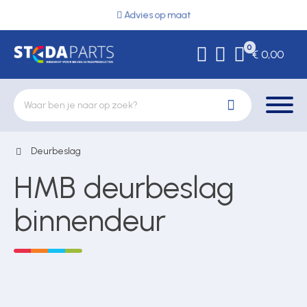
Advies op maat
0
€ 0,00
Deurbeslag
Deurbeslag
HMB deurbeslag
Elektrische vergrendeling
binnendeur
Hekwerkonderdelen
Kluizen