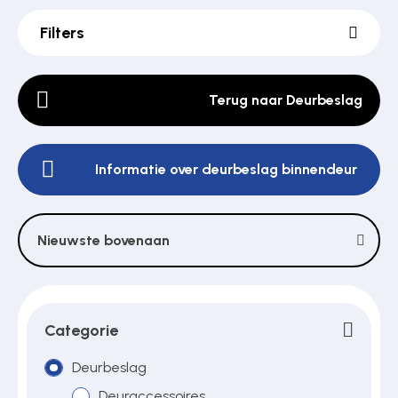
Filters
Poortonderdelen
Terug naar Deurbeslag
Pulsgevers
Informatie over deurbeslag binnendeur
Sloten
Nieuwste bovenaan
Toegangscontrole
Toegangsverlening
Categorie
Deurbeslag
Voedingen
Deuraccessoires