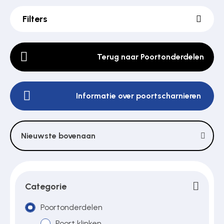
Filters
Poortonderdelen
Terug naar Poortonderdelen
Pulsgevers
Informatie over poortscharnieren
Sloten
Nieuwste bovenaan
Toegangscontrole
Toegangsverlening
Categorie
Poortonderdelen
Voedingen
Poort klinken