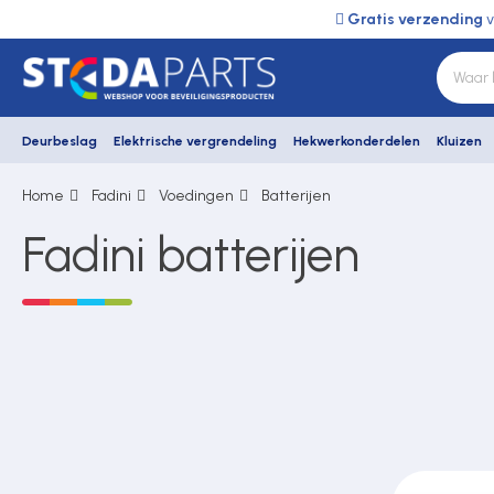
Gratis verzending
v
Deurbeslag
Elektrische vergrendeling
Hekwerkonderdelen
Kluizen
Home
Fadini
Voedingen
Batterijen
Deurbeslag
Fadini batterijen
Elektrische vergrendeling
Hekwerkonderdelen
Kluizen