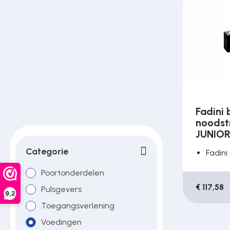
Poortonderdelen
Pulsgevers
Sloten
Fadini 
noodst
Toegangscontrole
JUNIOR
Categorie
Fadini
Toegangsverlening
Poortonderdelen
€ 117,58
Pulsgevers
9,2
Voedingen
Toegangsverlening
Voedingen