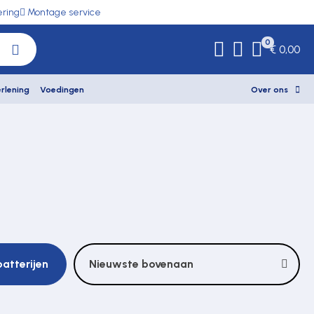
ering
Montage service
0
€ 0,00
rlening
Voedingen
Over ons
batterijen
Nieuwste bovenaan