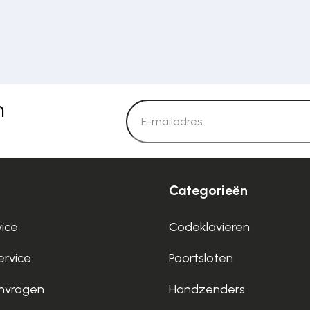
n
Categorieën
vice
Codeklavieren
rvice
Poortsloten
nvragen
Handzenders