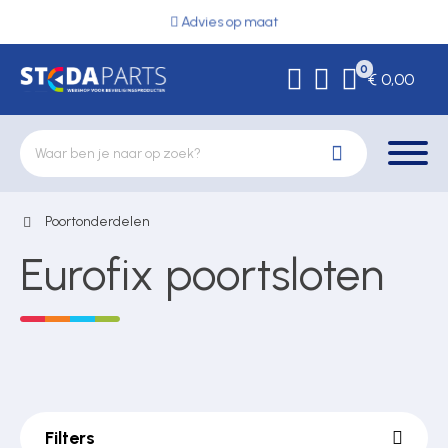
Advies op maat
0
€ 0,00
Poortonderdelen
Deurbeslag
Eurofix poortsloten
Elektrische vergrendeling
Hekwerkonderdelen
Filters
Kluizen