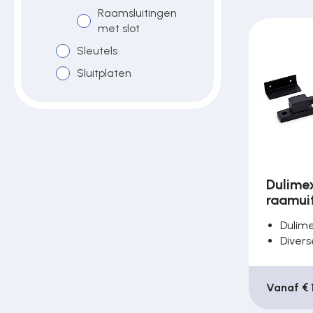
Raamsluitingen
Poortonderdelen
met slot
Sleutels
Pulsgevers
Sluitplaten
Sloten
Toegangscontrole
Dulime
raamui
Toegangsverlening
Dulim
Divers
Voedingen
Vanaf € 