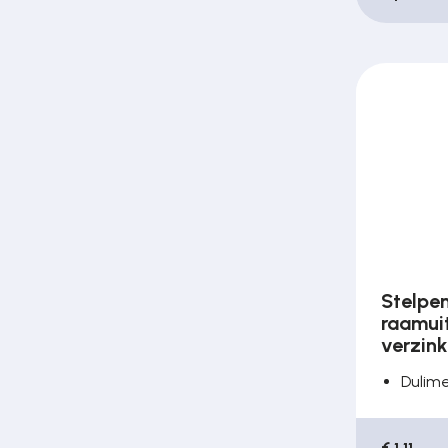
Stelpen
raamuit
verzink
Dulim