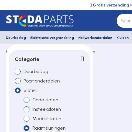
Gratis verzending
v
Deurbeslag
Elektrische vergrendeling
Hekwerkonderdelen
Kluizen
Home
Dulimex
Sloten
Raamsluitingen
Deurbeslag
Categorie
Dulimex
Deurbeslag
Elektrische vergrendeling
raamsluitingen
Poortonderdelen
Sloten
Hekwerkonderdelen
Code sloten
Insteeksloten
Kluizen
Meubelsloten
Raamsluitingen