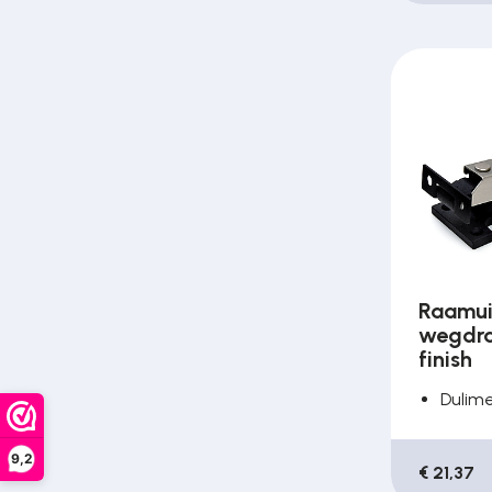
Raamui
wegdra
finish
Dulim
9,2
€ 21,37