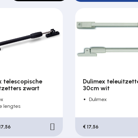
x telescopische
Dulimex teleuitzett
tzetters zwart
30cm wit
ex
Dulimex
e lengtes
17,56
€ 17,56