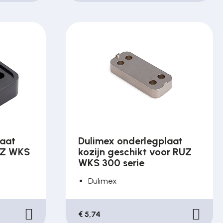
laat
Dulimex onderlegplaat
UZ WKS
kozijn geschikt voor RUZ
WKS 300 serie
Dulimex
€ 5,74