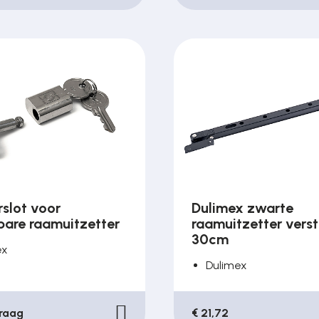
rslot voor
Dulimex zwarte
bare raamuitzetter
raamuitzetter vers
30cm
ex
Dulimex
raag
€ 21,72