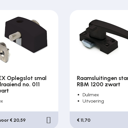
X Oplegslot smal
Raamsluitingen st
raaiend no. 011
RBM 1200 zwart
art
Dulimex
ex
Uitvoering
 voor € 20,59
€ 11,70