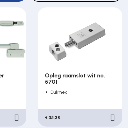
er
Opleg raamslot wit no.
5701
Dulimex
€ 35,38