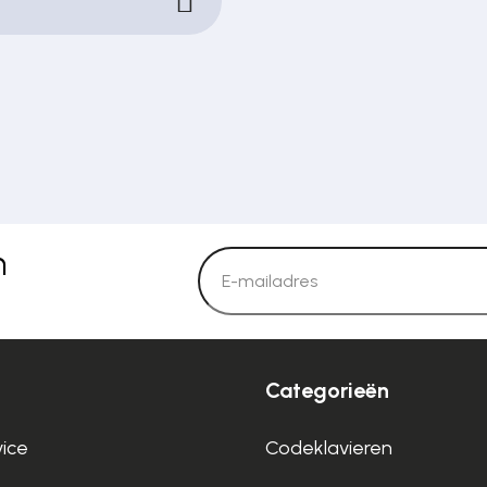
n
Categorieën
vice
Codeklavieren