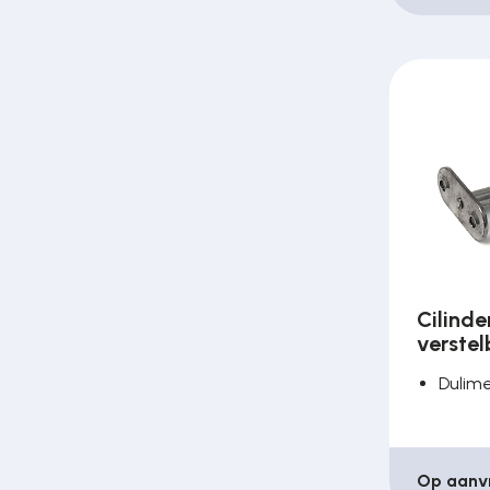
Cilinde
verstel
Dulim
Op aanv