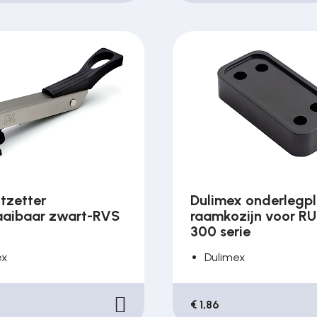
tzetter
Dulimex onderlegp
aibaar zwart-RVS
raamkozijn voor R
300 serie
ex
Dulimex
€ 1,86