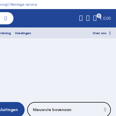
ering
Montage service
0
€ 0,00
rlening
Voedingen
Over ons
luitingen
Nieuwste bovenaan