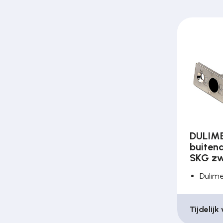
Over ons
Contact
DULIME
buitend
SKG zw
Dulim
Tijdelijk