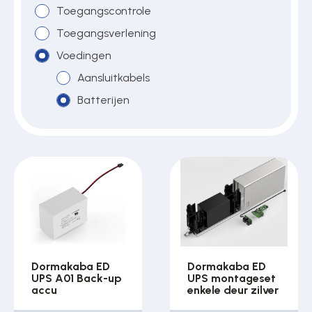
Toegangscontrole
Toegangsverlening
Over ons
Voedingen
Aansluitkabels
Batterijen
Contact
Dormakaba ED
Dormakaba ED
UPS A01 Back-up
UPS montageset
accu
enkele deur zilver