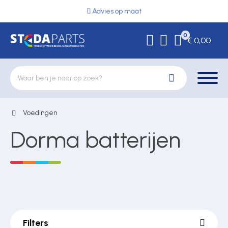
Advies op maat
0
€ 0,00
Voedingen
Deurbeslag
Dorma batterijen
Elektrische vergrendeling
Hekwerkonderdelen
Filters
Kluizen