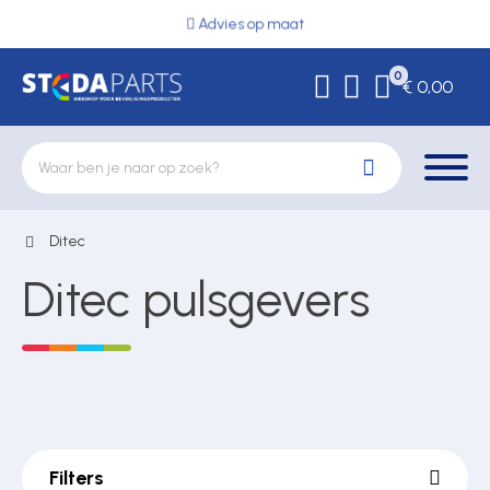
Advies op maat
0
€ 0,00
Ditec
Deurbeslag
Ditec pulsgevers
Elektrische vergrendeling
Hekwerkonderdelen
Filters
Kluizen