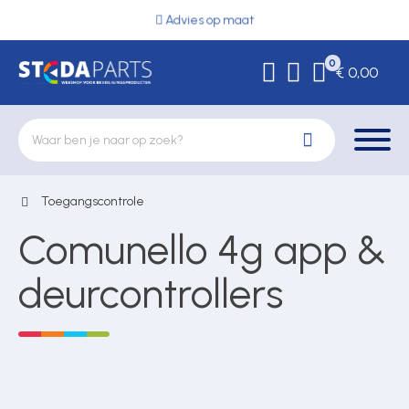
Advies op maat
0
€ 0,00
Toegangscontrole
Deurbeslag
Comunello 4g app &
Elektrische vergrendeling
deurcontrollers
Hekwerkonderdelen
Kluizen