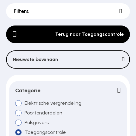
Filters
Poortonderdelen
Terug naar Toegangscontrole
Pulsgevers
Nieuwste bovenaan
Sloten
Toegangscontrole
Categorie
Elektrische vergrendeling
Toegangsverlening
Poortonderdelen
Pulsgevers
Toegangscontrole
Voedingen