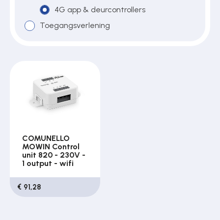
4G app & deurcontrollers
Toegangsverlening
Over ons
Contact
COMUNELLO
MOWIN Control
unit 820 - 230V -
1 output - wifi
€ 91,28