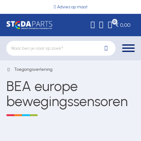
Advies op maat
0
€ 0,00
Toegangsverlening
Deurbeslag
BEA europe
Elektrische vergrendeling
bewegingssensoren
Hekwerkonderdelen
Kluizen