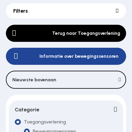
Filters
Poortonderdelen
Terug naar Toegangsverlening
Pulsgevers
Informatie over bewegingssensoren
Sloten
Nieuwste bovenaan
Toegangscontrole
Toegangsverlening
Categorie
Toegangsverlening
Voedingen
Bewegingssensoren