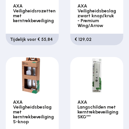
AXA
AXA
Veiligheidsrozetten
Veiligheidsbeslag
met
zwart knop/kruk
kerntrekbeveiliging
- Premium
Wing/Arrow
Tijdelijk voor € 55,84
€ 129,02
AXA
AXA
Veiligheidsbeslag
Langschilden met
met
kerntrekbeveiliging
kerntrekbeveiliging
SKG***
S-knop