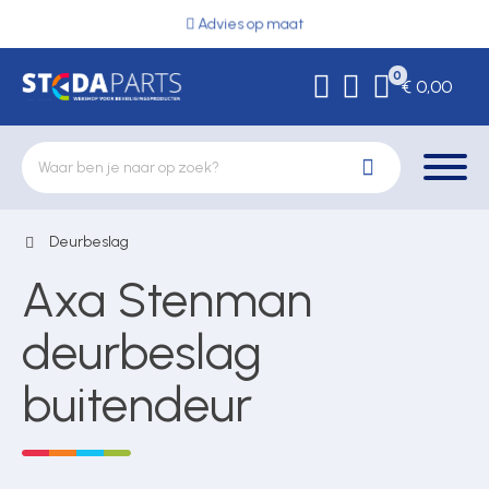
Advies op maat
0
€ 0,00
Deurbeslag
Deurbeslag
Axa Stenman
Elektrische vergrendeling
deurbeslag
buitendeur
Hekwerkonderdelen
Kluizen