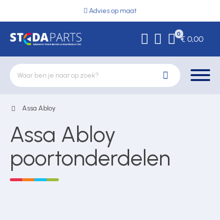
Advies op maat
0
€ 0,00
Assa Abloy
Deurbeslag
Assa Abloy
Elektrische vergrendeling
poortonderdelen
Hekwerkonderdelen
Kluizen