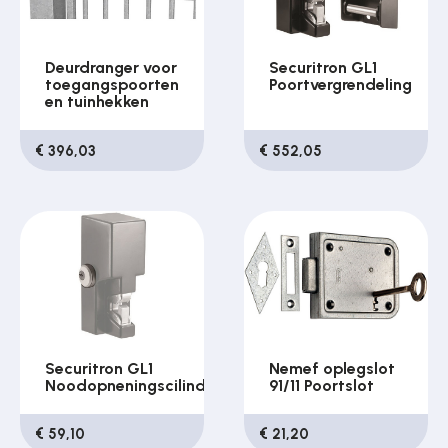
Deurdranger voor
Securitron GL1
toegangspoorten
Poortvergrendeling
en tuinhekken
€ 396,03
€ 552,05
Securitron GL1
Nemef oplegslot
Noodopneningscilinder
91/11 Poortslot
€ 59,10
€ 21,20