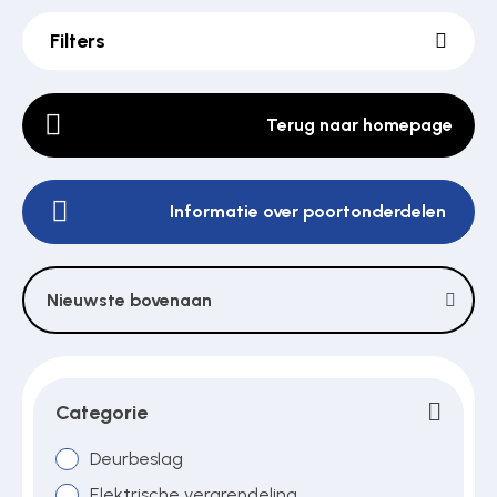
Filters
Poortonderdelen
Terug naar homepage
Pulsgevers
Informatie over poortonderdelen
Sloten
Nieuwste bovenaan
Toegangscontrole
Toegangsverlening
Categorie
Deurbeslag
Voedingen
Elektrische vergrendeling