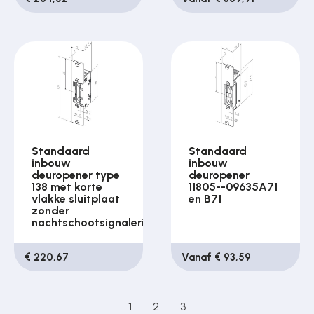
Standaard
Standaard
inbouw
inbouw
deuropener type
deuropener
138 met korte
11805--09635A71
vlakke sluitplaat
en B71
zonder
nachtschootsignalering
€ 220,67
Vanaf € 93,59
1
2
3