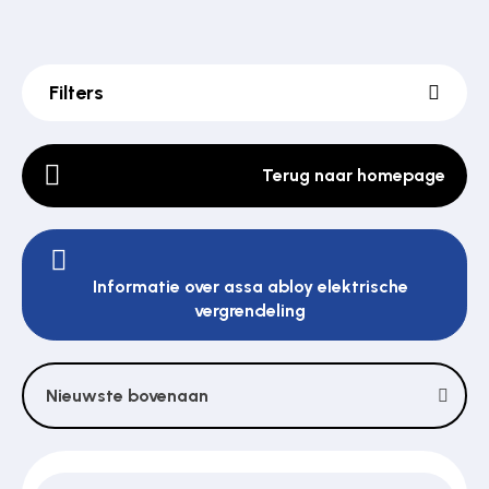
Poortonderdelen
Filters
Pulsgevers
Terug naar homepage
Sloten
Informatie over assa abloy elektrische
vergrendeling
Toegangscontrole
Nieuwste bovenaan
Toegangsverlening
Voedingen