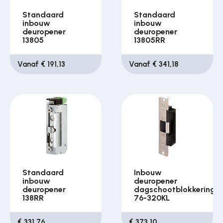
Standaard
Standaard
inbouw
inbouw
deuropener
deuropener
13805
13805RR
Vanaf € 191,13
Vanaf € 341,18
Standaard
Inbouw
inbouw
deuropener
deuropener
dagschootblokkering
138RR
76-320KL
€ 331,76
€ 373,10