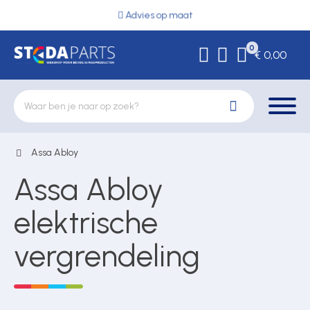
Advies op maat
0
€ 0,00
Assa Abloy
Deurbeslag
Assa Abloy
Elektrische vergrendeling
elektrische
vergrendeling
Hekwerkonderdelen
Kluizen