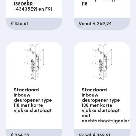
13805RR-
118
-43435E91 en F91
€ 356,61
Vanaf € 269,24
Standaard
Standaard
inbouw
inbouw
deuropener type
deuropener type
118 met korte
138 met korte
vlakke sluitplaat
vlakke sluitplaat
met
nachtschootsignalerin
€ 264,52
Vanaf € 369,91