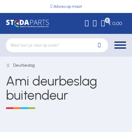
Advies op maat
0
€ 0,00
Deurbeslag
Deurbeslag
Ami deurbeslag
Elektrische vergrendeling
buitendeur
Hekwerkonderdelen
Kluizen