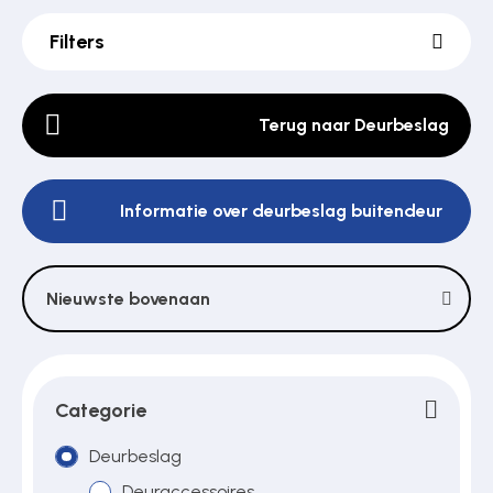
Filters
Poortonderdelen
Terug naar Deurbeslag
Pulsgevers
Informatie over deurbeslag buitendeur
Sloten
Nieuwste bovenaan
Toegangscontrole
Toegangsverlening
Categorie
Deurbeslag
Voedingen
Deuraccessoires