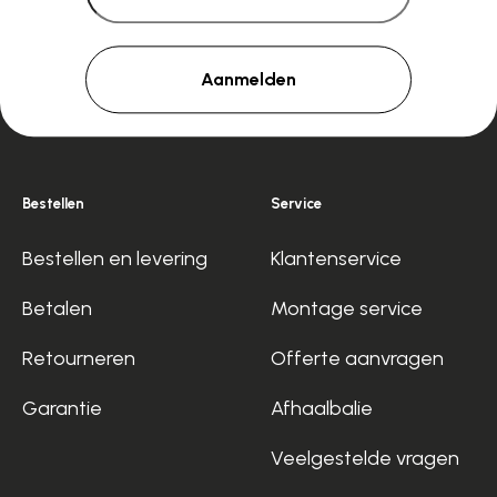
Aanmelden
Bestellen
Service
Bestellen en levering
Klantenservice
Betalen
Montage service
Retourneren
Offerte aanvragen
Garantie
Afhaalbalie
Veelgestelde vragen