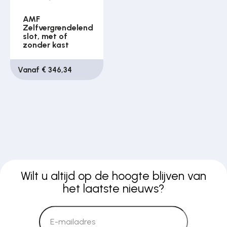
AMF
Zelfvergrendelend
slot, met of
zonder kast
Vanaf € 346,34
Wilt u altijd op de hoogte blijven van
het laatste nieuws?