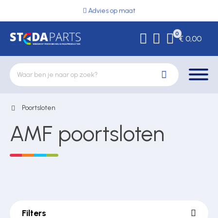
Advies op maat
0
€ 0,00
Poortsloten
Deurbeslag
AMF poortsloten
Elektrische vergrendeling
Hekwerkonderdelen
Filters
Kluizen