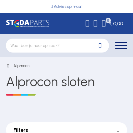
Advies op maat
0
€ 0,00
Alprocon
Deurbeslag
Alprocon sloten
Elektrische vergrendeling
Hekwerkonderdelen
Filters
Kluizen